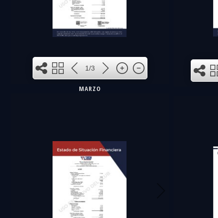
1
1/3
MARZO
3
2