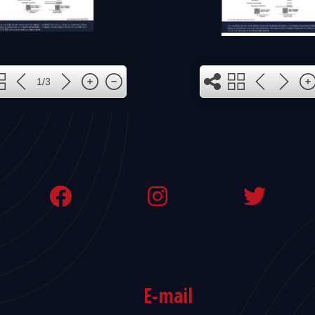
1
1/3
3
2
E-mail