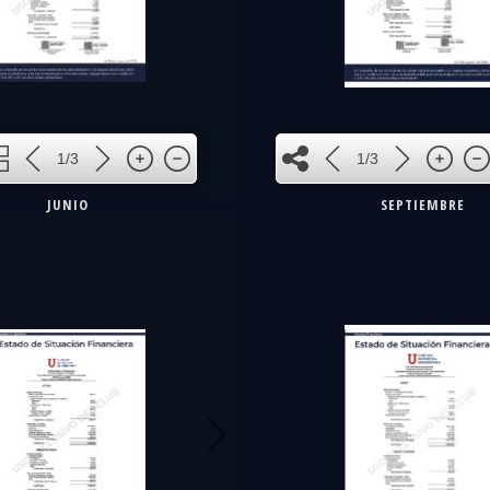
1
1/3
1/3
JUNIO
SEPTIEMBRE
3
2