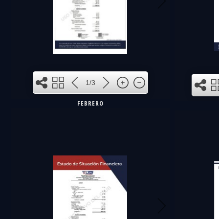
1
1/3
FEBRERO
2