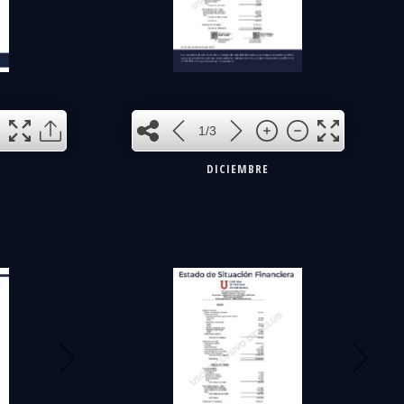
1
1/3
DICIEMBRE
3
2